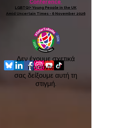
Conference
LGBTQI+ Young People in the UK
Amid Uncertain Times - 6 November 2026
Δεν έχουμε σχετικά
προϊόντα να
σας δείξουμε αυτή τη
στιγμή.