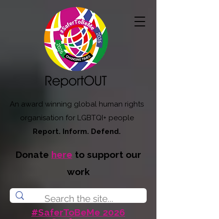
An award winning global human rights
organisation for LGBTQI+ people
Report. Inform. Defend.
Donate
here
to support our
work
#SaferToBeMe 2026