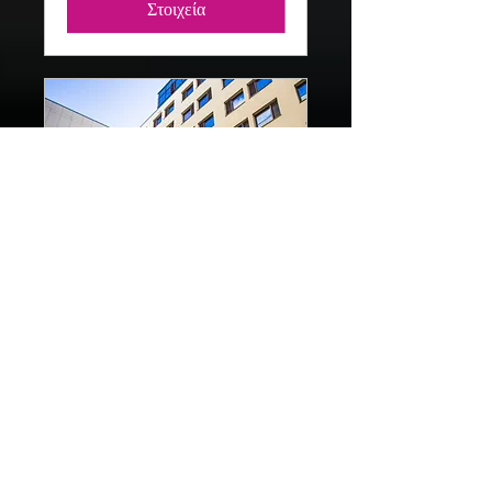
Στοιχεία
#SaferToBeMe
Launch Reception
and Drinks
Δευ 20 Οκτ