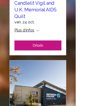
Candlelit Vigil and
U.K. Memorial AIDS
Quilt
ven. 24 oct.
Plus d'infos
Détails