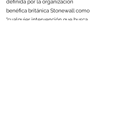
definida por la organización
benéfica británica Stonewall como
"cualquier intervención que busca
cambiar la orientación sexual o la
identidad de género de una
persona". Estas intervenciones
pueden tomar muchas formas y
ocurrir en muchos entornos:
entornos médicos/terapéuticos,
lugares de culto/religión, el hogar
del individuo, etc. Las prácticas
difieren entre países y ReportOUT
se compromete a comprenderlas
escuchando a los sobrevivientes de
la terapia de conversión y a
aquellos que han visto a amigos o