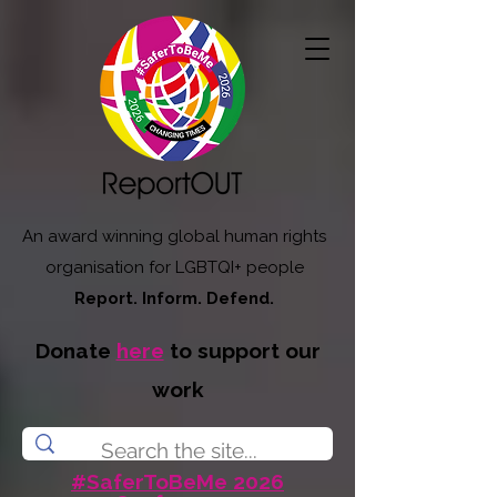
An award winning global human rights
organisation for LGBTQI+ people
Report. Inform. Defend.
Donate
here
to support our
work
#SaferToBeMe 2026