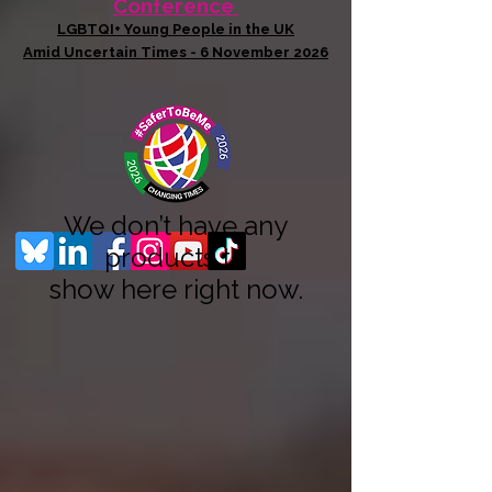
Conference
LGBTQI+ Young People in the UK
Amid Uncertain Times - 6 November 2026
We don’t have any
products to
show here right now.