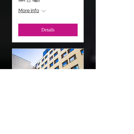
মঙ্গল ২১ অক্টো
More info
Details
#SaferToBeMe