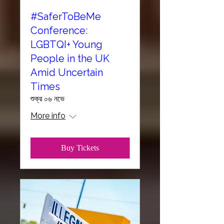
#SaferToBeMe
Conference:
LGBTQI+ Young
People in the UK
Amid Uncertain
Times
শুক্র ০৬ নভে
More info
Buy Tickets